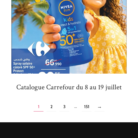
Catalogue Carrefour du 8 au 19 juillet
...
1
2
3
151