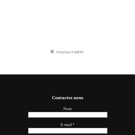
mazraa market
Contactez nous
Nom
E-mail
*