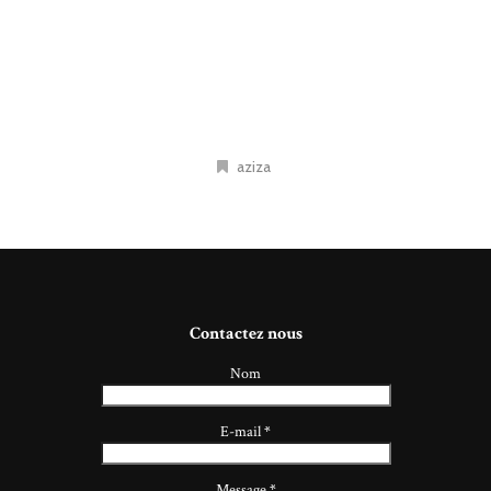
aziza
Contactez nous
Nom
E-mail
*
Message
*